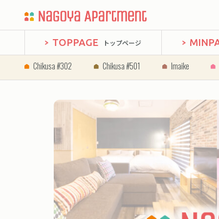
TOPPAGE
MINP
トップページ
Chikusa #302
Chikusa #501
Imaike