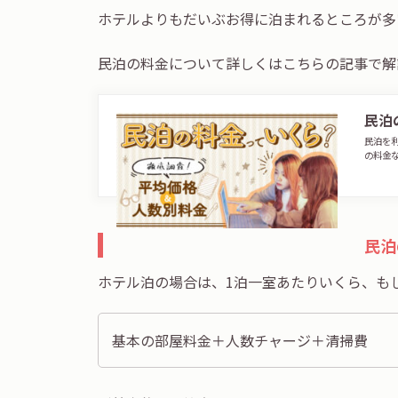
ホテルよりもだいぶお得に泊まれるところが多
民泊の料金について詳しくはこちらの記事で解
民泊
民泊を
の料金
民泊
ホテル泊の場合は、1泊一室あたりいくら、も
基本の部屋料金＋人数チャージ＋清掃費