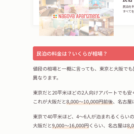
民泊を
すべて
民泊の料金は？いくらが相場？
値段の相場と一概に言っても、東京と大阪でも
異なります。
東京だと20平米ほどの2人向けアパートでも安く
これが大阪だと
8,000～10,000円前後
、名古屋
東京で40平米ほど、4～6人が泊まれるくらい
大阪だと
9,000～16,000円
くらい、名古屋は
8,