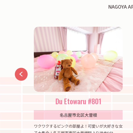
NAGOYA
aike
Du Etowaru #801
名古屋市北区大曽根
で優雅な民泊
ワクワクするピンクの部屋よ！可愛いが大好きな女
子大集合！名古屋市東区大曽根駅より徒歩5分。