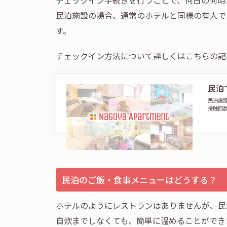
民泊施設の場合、通常のホテルと同様の有人で
す。
チェックイン方法について詳しくはこちらの記
民泊
民泊施
接触回
民泊のご飯・食事メニューはどうする？
ホテルのようにレストランはありませんが、民
自炊までしなくても、簡単に温めることができ