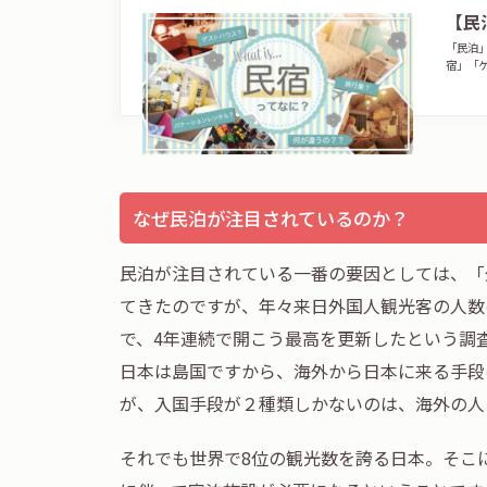
【民
「民泊
宿」「
なぜ民泊が注目されているのか？
民泊が注目されている一番の要因としては、「
てきたのですが、年々来日外国人観光客の人数は
で、4年連続で開こう最高を更新したという調
日本は島国ですから、海外から日本に来る手段
が、入国手段が２種類しかないのは、海外の人
それでも世界で8位の観光数を誇る日本。そこ