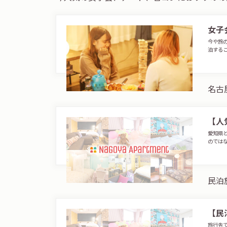
女子
今や旅
泊する
名古
【人
愛知県
のでは
民泊
【民
旅行先