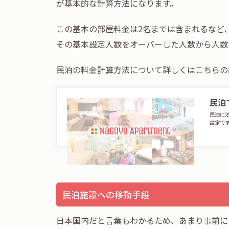
が基本的な計算方法になります。
この基本の部屋料金は2名までは含まれるなど
その基本設定人数をオーバーした人数から人数
民泊の料金計算方法について詳しくはこちらの
民泊
民泊に
設定で
民泊施設への移動手段
日本国内だと言葉もわかるため、あまり事前に