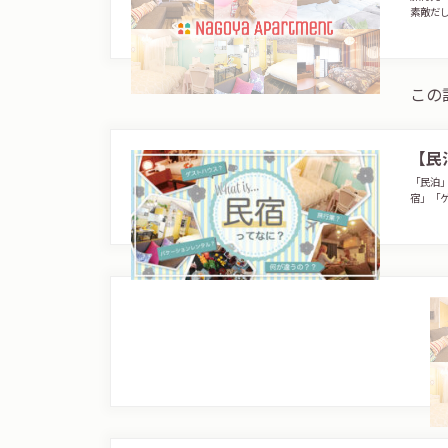
素敵だ
この
【民
「民泊
宿」「