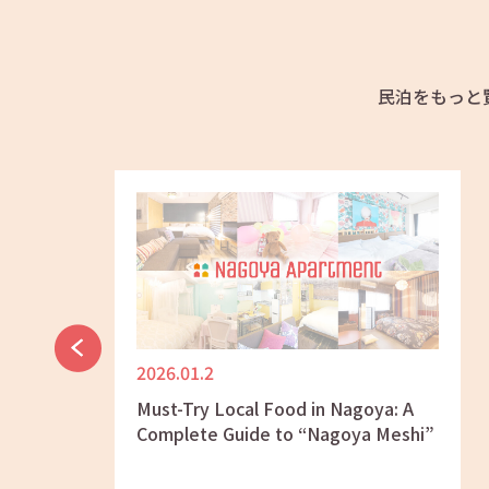
民泊をもっと
2025.12.26
ya: A
Emergency Hospitals in Nagoya &
Meshi”
How to Find English-Speaking
Clinics