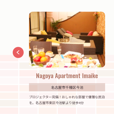
ent Imaike
Du Etowaru #801
区今池
名古屋市北区大曽根
れな部屋で優雅な民泊
ワクワクするピンクの部屋よ！可愛いが大好き
徒歩4分
子大集合！名古屋市東区大曽根駅より徒歩5分