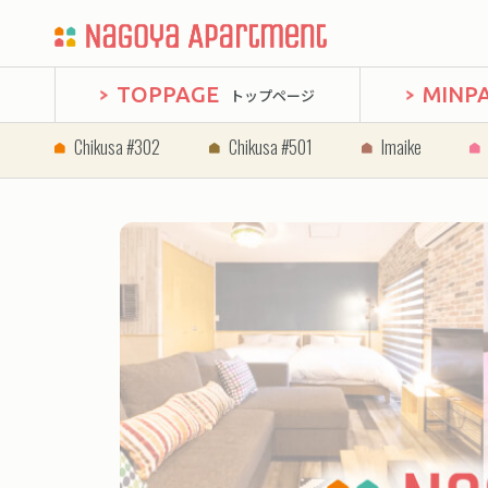
TOPPAGE
MINP
トップページ
Chikusa #302
Chikusa #501
Imaike