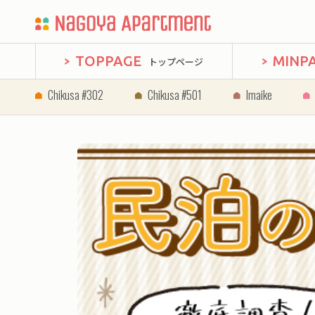
TOPPAGE
MINP
トップページ
Chikusa #302
Chikusa #501
Imaike