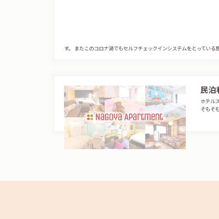
す。 またこのコロナ渦でもセルフチェックインシステムをとっている
民泊
ホテル
そもそ